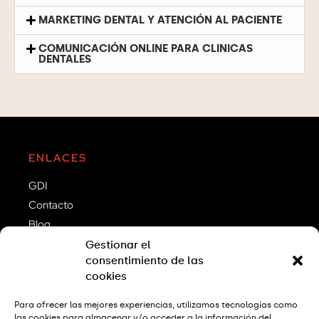
MARKETING DENTAL Y ATENCIÓN AL PACIENTE
COMUNICACIÓN ONLINE PARA CLINICAS
DENTALES
ENLACES
GDI
Contacto
Blog
Gestionar el
SERVICIOS
consentimiento de las
cookies
Curso Intensivo
Curso Avanzado
Para ofrecer las mejores experiencias, utilizamos tecnologías como
Cursos Monográficos
las cookies para almacenar y/o acceder a la información del