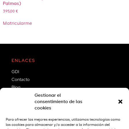
Palmas)
395,00
€
Matricularme
ENLACES
GDI
Contacto
Blog
Gestionar el
SERVICIOS
consentimiento de las
cookies
Curso Intensivo
Curso Avanzado
Para ofrecer las mejores experiencias, utilizamos tecnologías como
Cursos Monográficos
las cookies para almacenar y/o acceder a la información del