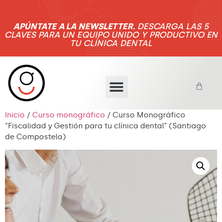
APÚNTATE A LA NEWSLETTER.
DESCARGA LAS 5
CLAVES PARA UN EQUIPO UNIDO Y PRODUCTIVO EN
TU CLÍNICA DENTAL
Inicio
/
Curso monográfico
/ Curso Monográfico
“Fiscalidad y Gestión para tu clínica dental” (Santiago
de Compostela)